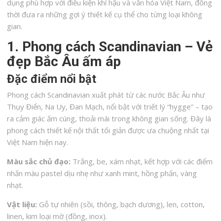
dụng phù hợp với điều kiện khí hậu và văn hóa Việt Nam, đồng
thời đưa ra những gợi ý thiết kế cụ thể cho từng loại không
gian.
1. Phong cách Scandinavian – Vẻ
đẹp Bắc Âu ấm áp
Đặc điểm nổi bật
Phong cách Scandinavian xuất phát từ các nước Bắc Âu như
Thụy Điển, Na Uy, Đan Mạch, nổi bật với triết lý “hygge” – tạo
ra cảm giác ấm cúng, thoải mái trong không gian sống. Đây là
phong cách thiết kế nội thất tối giản được ưa chuộng nhất tại
Việt Nam hiện nay.
Màu sắc chủ đạo:
Trắng, be, xám nhạt, kết hợp với các điểm
nhấn màu pastel dịu nhẹ như xanh mint, hồng phấn, vàng
nhạt.
Vật liệu:
Gỗ tự nhiên (sồi, thông, bạch dương), len, cotton,
linen, kim loại mờ (đồng, inox).