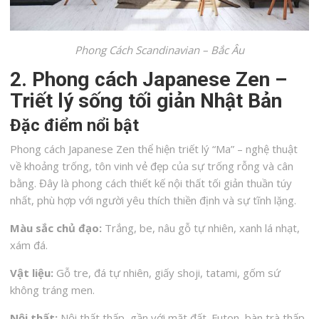
Phong Cách Scandinavian – Bắc Âu
2. Phong cách Japanese Zen –
Triết lý sống tối giản Nhật Bản
Đặc điểm nổi bật
Phong cách Japanese Zen thể hiện triết lý “Ma” – nghệ thuật
về khoảng trống, tôn vinh vẻ đẹp của sự trống rỗng và cân
bằng. Đây là phong cách thiết kế nội thất tối giản thuần túy
nhất, phù hợp với người yêu thích thiền định và sự tĩnh lặng.
Màu sắc chủ đạo:
Trắng, be, nâu gỗ tự nhiên, xanh lá nhạt,
xám đá.
Vật liệu:
Gỗ tre, đá tự nhiên, giấy shoji, tatami, gốm sứ
không tráng men.
Nội thất:
Nội thất thấp, gần với mặt đất. Futon, bàn trà thấp,