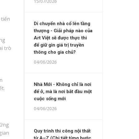
15/07/2026
 tiến
Di chuyển nhà cổ lên tầng
thượng - Giải pháp nào của
Art Việt sẽ được thực thi
ông
để giữ gìn giá trị truyền
i trò
thông cho gia chủ?
04/06/2026
ạn
Nhà Mới - Không chỉ là nơi
ết.
để ở, mà là nơi bắt đầu một
cuộc sống mới
04/06/2026
hững
Quy trình thi công nội thất
gian
từ A–Z (Chi tiết từng bước