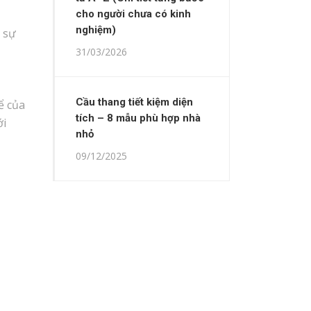
cho người chưa có kinh
nghiệm)
a sự
31/03/2026
Cầu thang tiết kiệm diện
ể của
tích – 8 mẫu phù hợp nhà
ới
nhỏ
09/12/2025