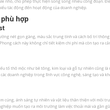
ule nhỏ, cho phép thực hiện song song nhiều công đoạn. Đi
hiểu tác động đến hoạt động của doanh nghiệp.
ế phù hợp
st
ờng nét gọn gàng, màu sắc trung tính và cách bố trí thôn
ong cách này không chỉ tiết kiệm chi phí mà còn tạo ra cả
 yếu tố thô mộc như bê tông, kim loại và gỗ tự nhiên cũng là
 các doanh nghiệp trong lĩnh vực công nghệ, sáng tạo và kh
 cúng, ánh sáng tự nhiên và vật liệu thân thiện với môi tr
ghiệp muốn tạo ra môi trường làm việc thoải mái và gần gũi