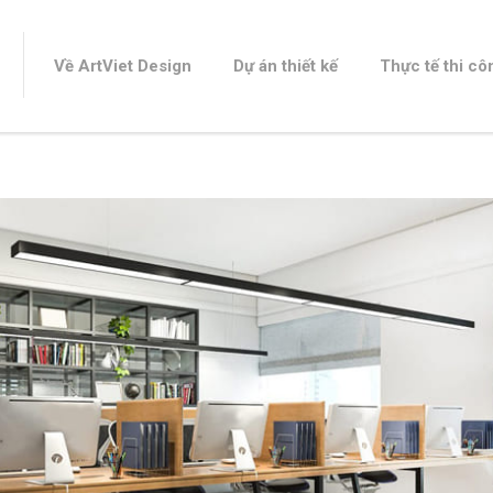
Về ArtViet Design
Dự án thiết kế
Thực tế thi cô