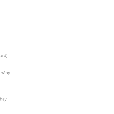
ard)
 kháng
 hay