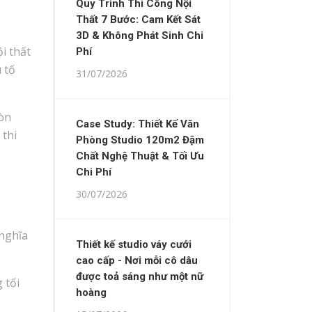
Quy Trình Thi Công Nội
Thất 7 Bước: Cam Kết Sát
3D & Không Phát Sinh Chi
i thất
Phí
 tố
31/07/2026
còn
Case Study: Thiết Kế Văn
 thi
Phòng Studio 120m2 Đậm
Chất Nghệ Thuật & Tối Ưu
Chi Phí
30/07/2026
 nghĩa
Thiết kế studio váy cưới
cao cấp - Nơi mỗi cô dâu
được toả sáng như một nữ
 tối
hoàng