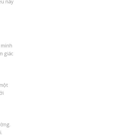
ều này
g minh
m giác
 một
ởi
ường.
.