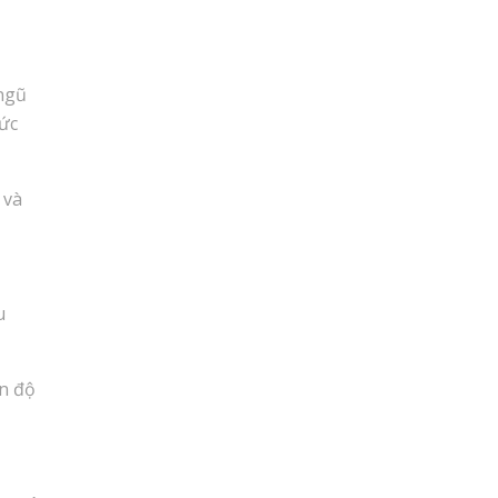
 ngũ
hức
 và
u
ến độ