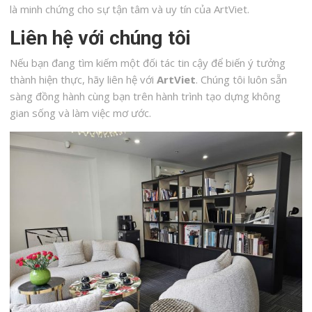
là minh chứng cho sự tận tâm và uy tín của ArtViet.
Liên hệ với chúng tôi
Nếu bạn đang tìm kiếm một đối tác tin cậy để biến ý tưởng
thành hiện thực, hãy liên hệ với
ArtViet
. Chúng tôi luôn sẵn
sàng đồng hành cùng bạn trên hành trình tạo dựng không
gian sống và làm việc mơ ước.