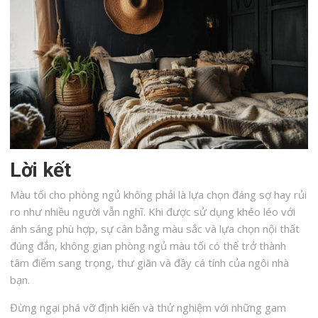
Lời kết
Màu tối cho phòng ngủ không phải là lựa chọn đáng sợ hay rủi
ro như nhiều người vẫn nghĩ. Khi được sử dụng khéo léo với
ánh sáng phù hợp, sự cân bằng màu sắc và lựa chọn nội thất
đúng đắn, không gian phòng ngủ màu tối có thể trở thành
tâm điểm sang trọng, thư giãn và đầy cá tính của ngôi nhà
bạn.
Đừng ngại phá vỡ định kiến và thử nghiệm với những gam