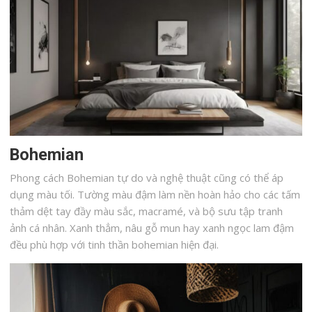
Bohemian
Phong cách Bohemian tự do và nghệ thuật cũng có thể áp
dụng màu tối. Tường màu đậm làm nền hoàn hảo cho các tấm
thảm dệt tay đầy màu sắc, macramé, và bộ sưu tập tranh
ảnh cá nhân. Xanh thẳm, nâu gỗ mun hay xanh ngọc lam đậm
đều phù hợp với tinh thần bohemian hiện đại.