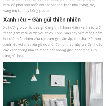
màu dễ phối hợp nhất với các sắc thái khác như trắng, be,
vàng mù tạt hay hồng pastel.
Xanh rêu – Gần gũi thiên nhiên
Xu hướng biophilic design đang thịnh hành khiến xanh rêu trở
thành gam màu được yêu thích. Tone màu này vừa mang đậm
hơi thở thiên nhiên vừa tạo cảm giác ấm áp, thư thái. Kết hợp
xanh rêu với chất liệu gỗ óc chó, đồ nội thất mây tre đan hoặc
cây xanh trong nhà sẽ mang đến không gian phòng ngủ vô
cùng hài hòa.