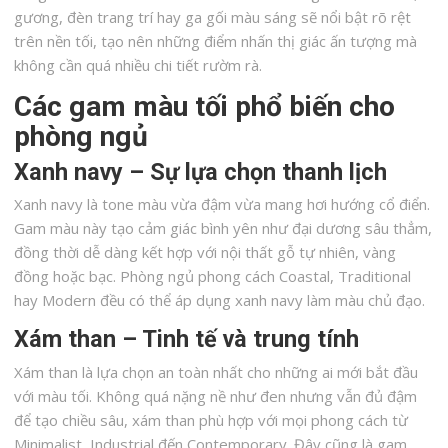
gương, đèn trang trí hay ga gối màu sáng sẽ nổi bật rõ rệt
trên nền tối, tạo nên những điểm nhấn thị giác ấn tượng mà
không cần quá nhiều chi tiết rườm rà.
Các gam màu tối phổ biến cho
phòng ngủ
Xanh navy – Sự lựa chọn thanh lịch
Xanh navy là tone màu vừa đậm vừa mang hơi hướng cổ điển.
Gam màu này tạo cảm giác bình yên như đại dương sâu thẳm,
đồng thời dễ dàng kết hợp với nội thất gỗ tự nhiên, vàng
đồng hoặc bạc. Phòng ngủ phong cách Coastal, Traditional
hay Modern đều có thể áp dụng xanh navy làm màu chủ đạo.
Xám than – Tinh tế và trung tính
Xám than là lựa chọn an toàn nhất cho những ai mới bắt đầu
với màu tối. Không quá nặng nề như đen nhưng vẫn đủ đậm
để tạo chiều sâu, xám than phù hợp với mọi phong cách từ
Minimalist, Industrial đến Contemporary. Đây cũng là gam