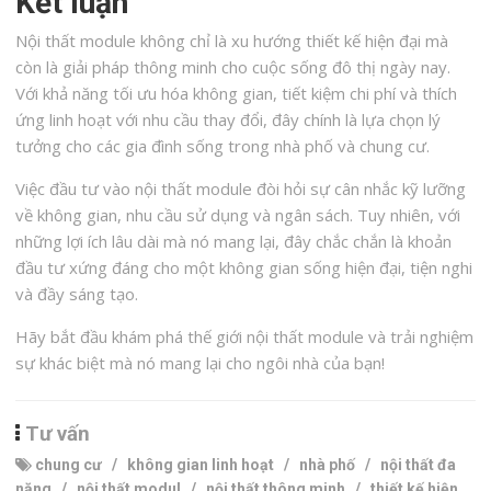
Kết luận
Nội thất module không chỉ là xu hướng thiết kế hiện đại mà
còn là giải pháp thông minh cho cuộc sống đô thị ngày nay.
Với khả năng tối ưu hóa không gian, tiết kiệm chi phí và thích
ứng linh hoạt với nhu cầu thay đổi, đây chính là lựa chọn lý
tưởng cho các gia đình sống trong nhà phố và chung cư.
Việc đầu tư vào nội thất module đòi hỏi sự cân nhắc kỹ lưỡng
về không gian, nhu cầu sử dụng và ngân sách. Tuy nhiên, với
những lợi ích lâu dài mà nó mang lại, đây chắc chắn là khoản
đầu tư xứng đáng cho một không gian sống hiện đại, tiện nghi
và đầy sáng tạo.
Hãy bắt đầu khám phá thế giới nội thất module và trải nghiệm
sự khác biệt mà nó mang lại cho ngôi nhà của bạn!
Tư vấn
chung cư
/
không gian linh hoạt
/
nhà phố
/
nội thất đa
năng
/
nội thất modul
/
nội thất thông minh
/
thiết kế hiện