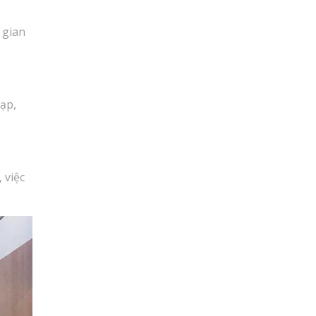
 gian
tạp,
 việc