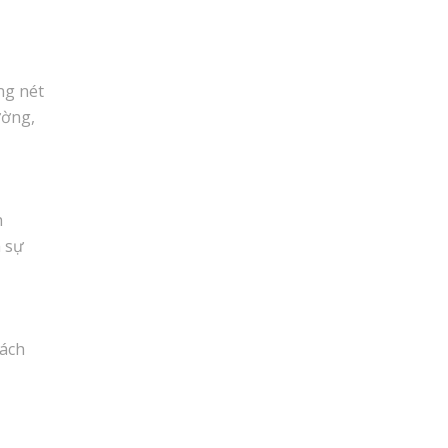
ng nét
ường,
h
h sự
cách