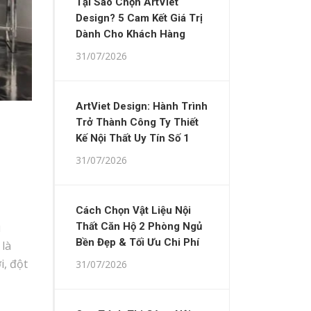
Tại Sao Chọn ArtViet
Design? 5 Cam Kết Giá Trị
Dành Cho Khách Hàng
31/07/2026
ArtViet Design: Hành Trình
Trở Thành Công Ty Thiết
Kế Nội Thất Uy Tín Số 1
31/07/2026
Cách Chọn Vật Liệu Nội
u
Thất Căn Hộ 2 Phòng Ngủ
Bền Đẹp & Tối Ưu Chi Phí
 là
i, đột
31/07/2026