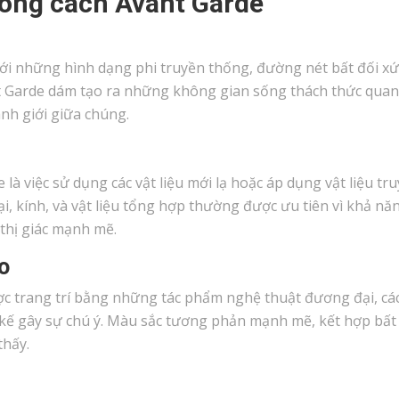
hong cách Avant Garde
ới những hình dạng phi truyền thống, đường nét bất đối x
ant Garde dám tạo ra những không gian sống thách thức qua
nh giới giữa chúng.
à việc sử dụng các vật liệu mới lạ hoặc áp dụng vật liệu tr
i, kính, và vật liệu tổng hợp thường được ưu tiên vì khả nă
thị giác mạnh mẽ.
o
 trang trí bằng những tác phẩm nghệ thuật đương đại, các
t kế gây sự chú ý. Màu sắc tương phản mạnh mẽ, kết hợp bất
thấy.