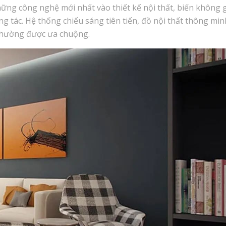
ững công nghệ mới nhất vào thiết kế nội thất, biến không 
g tác. Hệ thống chiếu sáng tiên tiến, đồ nội thất thông min
 thường được ưa chuộng.