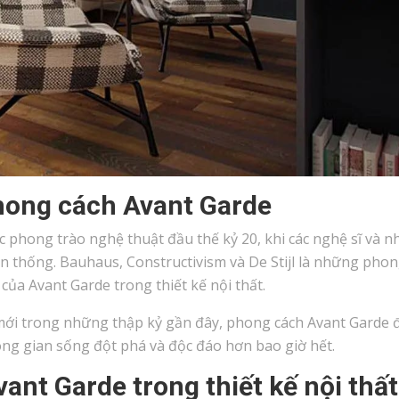
phong cách Avant Garde
 phong trào nghệ thuật đầu thế kỷ 20, khi các nghệ sĩ và n
yền thống. Bauhaus, Constructivism và De Stijl là những phon
ủa Avant Garde trong thiết kế nội thất.
u mới trong những thập kỷ gần đây, phong cách Avant Garde đ
ông gian sống đột phá và độc đáo hơn bao giờ hết.
nt Garde trong thiết kế nội thất