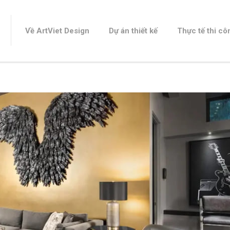
Về ArtViet Design
Dự án thiết kế
Thực tế thi cô