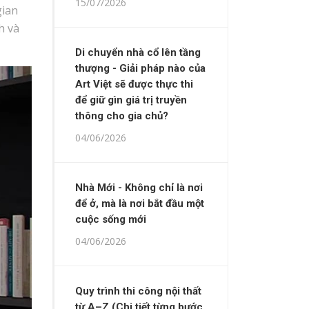
15/07/2026
gian
h và
Di chuyển nhà cổ lên tầng
thượng - Giải pháp nào của
Art Việt sẽ được thực thi
để giữ gìn giá trị truyền
thông cho gia chủ?
04/06/2026
Nhà Mới - Không chỉ là nơi
để ở, mà là nơi bắt đầu một
cuộc sống mới
04/06/2026
Quy trình thi công nội thất
từ A–Z (Chi tiết từng bước