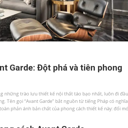
nt Garde: Đột phá và tiên phong
g những trào lưu thiết kế nội thất táo bạo nhất, luôn đi đầ
ng. Tên gọi “Avant Garde” bắt nguồn từ tiếng Pháp có nghĩa
 toàn phản ánh bản chất của phong cách thiết kế này: đổi mớ