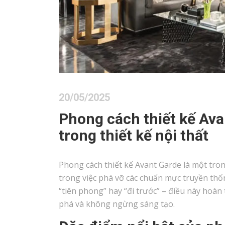
20/05/2025
Phong cách thiết kế Ava
trong thiết kế nội thất
Phong cách thiết kế Avant Garde là một tron
trong việc phá vỡ các chuẩn mực truyền thố
“tiên phong” hay “đi trước” – điều này hoàn
phá và không ngừng sáng tạo.