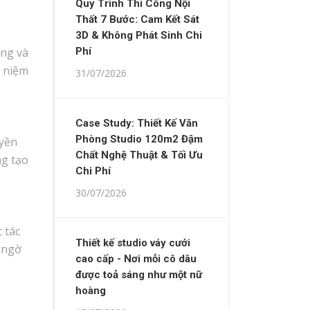
Quy Trình Thi Công Nội
Thất 7 Bước: Cam Kết Sát
3D & Không Phát Sinh Chi
ứng và
Phí
n niệm
31/07/2026
Case Study: Thiết Kế Văn
Phòng Studio 120m2 Đậm
uyền
Chất Nghệ Thuật & Tối Ưu
ng tạo
Chi Phí
30/07/2026
 tác
Thiết kế studio váy cưới
 ngờ
cao cấp - Nơi mỗi cô dâu
được toả sáng như một nữ
hoàng