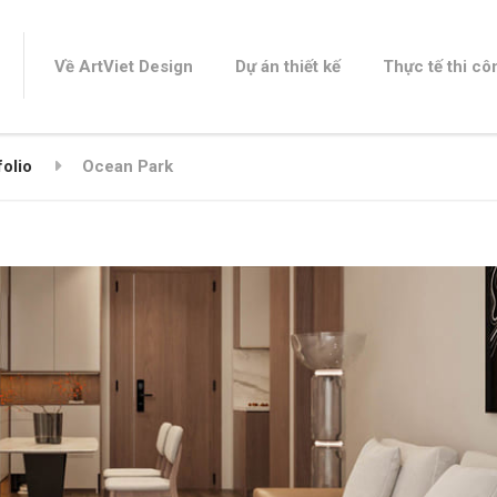
Về ArtViet Design
Dự án thiết kế
Thực tế thi cô
folio
Ocean Park