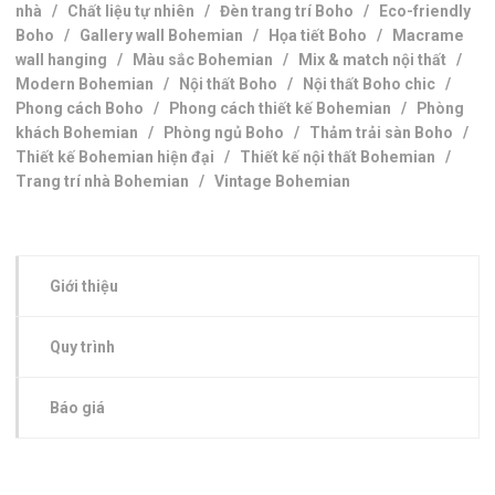
nhà
/
Chất liệu tự nhiên
/
Đèn trang trí Boho
/
Eco-friendly
Boho
/
Gallery wall Bohemian
/
Họa tiết Boho
/
Macrame
wall hanging
/
Màu sắc Bohemian
/
Mix & match nội thất
/
Modern Bohemian
/
Nội thất Boho
/
Nội thất Boho chic
/
Phong cách Boho
/
Phong cách thiết kế Bohemian
/
Phòng
khách Bohemian
/
Phòng ngủ Boho
/
Thảm trải sàn Boho
/
Thiết kế Bohemian hiện đại
/
Thiết kế nội thất Bohemian
/
Trang trí nhà Bohemian
/
Vintage Bohemian
Giới thiệu
Quy trình
Báo giá