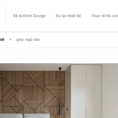
Về ArtViet Design
Dự án thiết kế
Thực tế thi cô
iết
giấc ngủ sâu