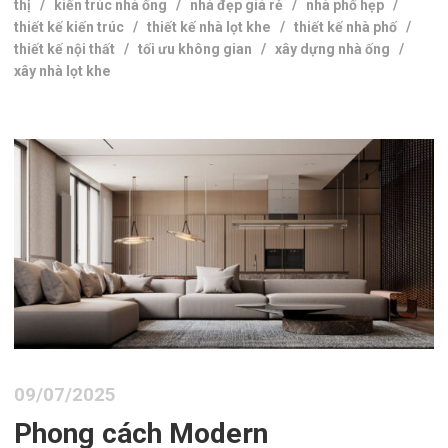
thị
/
kiến trúc nhà ống
/
nhà đẹp giá rẻ
/
nhà phố hẹp
/
thiết kế kiến trúc
/
thiết kế nhà lọt khe
/
thiết kế nhà phố
/
thiết kế nội thất
/
tối ưu không gian
/
xây dựng nhà ống
/
xây nhà lọt khe
09/07/2025
Phong cách Modern