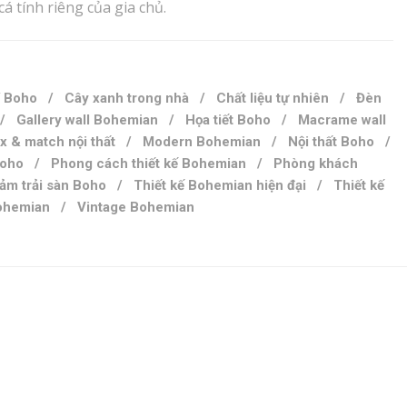
á tính riêng của gia chủ.
í Boho
/
Cây xanh trong nhà
/
Chất liệu tự nhiên
/
Đèn
/
Gallery wall Bohemian
/
Họa tiết Boho
/
Macrame wall
x & match nội thất
/
Modern Bohemian
/
Nội thất Boho
/
Boho
/
Phong cách thiết kế Bohemian
/
Phòng khách
ảm trải sàn Boho
/
Thiết kế Bohemian hiện đại
/
Thiết kế
Bohemian
/
Vintage Bohemian