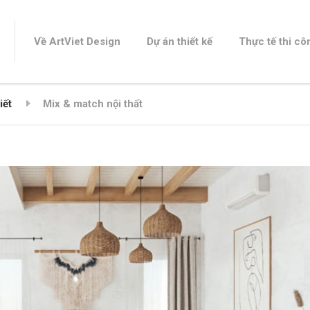
Về ArtViet Design
Dự án thiết kế
Thực tế thi cô
iết
Mix & match nội thất