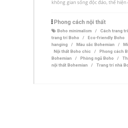
không gian sống độc đáo, thể hiện c
Phong cách nội thất
Boho minimalism
/
Cách trang tr
trang trí Boho
/
Eco-friendly Boho
hanging
/
Màu sắc Bohemian
/
Mi
Nội thất Boho chic
/
Phong cách 
Bohemian
/
Phòng ngủ Boho
/
Th
nội thất Bohemian
/
Trang trí nhà 