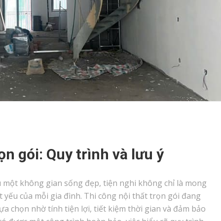
ọn gói: Quy trình và lưu ý
ữu một không gian sống đẹp, tiện nghi không chỉ là mong
 yếu của mỗi gia đình. Thi công nội thất trọn gói đang
 chọn nhờ tính tiện lợi, tiết kiệm thời gian và đảm bảo