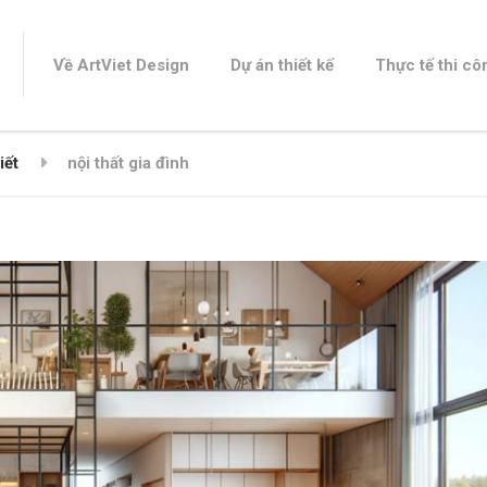
Về ArtViet Design
Dự án thiết kế
Thực tế thi cô
iết
nội thất gia đình