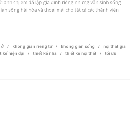
 anh chị em đã lập gia đình riêng nhưng vẫn sinh sống
an sống hài hòa và thoải mái cho tất cả các thành viên
 ở
/
không gian riêng tư
/
không gian sống
/
nội thất gia
t kế hiện đại
/
thiết kế nhà
/
thiết kế nội thất
/
tối ưu