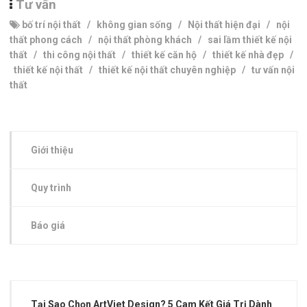
Tư vấn
bố trí nội thất
/
không gian sống
/
Nội thất hiện đại
/
nội
thất phong cách
/
nội thất phòng khách
/
sai lầm thiết kế nội
thất
/
thi công nội thất
/
thiết kế căn hộ
/
thiết kế nhà đẹp
/
thiết kế nội thất
/
thiết kế nội thất chuyên nghiệp
/
tư vấn nội
thất
Giới thiệu
Quy trình
Báo giá
Tại Sao Chọn ArtViet Design? 5 Cam Kết Giá Trị Dành