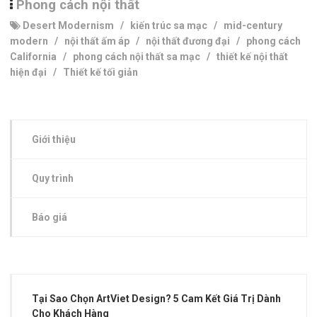
Phong cách nội thất
Desert Modernism
/
kiến trúc sa mạc
/
mid-century
modern
/
nội thất ấm áp
/
nội thất đương đại
/
phong cách
California
/
phong cách nội thất sa mạc
/
thiết kế nội thất
hiện đại
/
Thiết kế tối giản
Giới thiệu
Quy trình
Báo giá
Tại Sao Chọn ArtViet Design? 5 Cam Kết Giá Trị Dành
Cho Khách Hàng