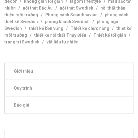
decor
/
không gian tối giản
/
lagom lifestyle
/
màu sắc tự
nhiên
/
nội thất Bắc Âu
/
nội thất Swedish
/
nội thất thân
thiện môi trường
/
Phong cách Scandinavian
/
phong cách
thiết kế Swedish
/
phòng khách Swedish
/
phòng ngủ
Swedish
/
thiết kế bền vững
/
Thiết kế chức năng
/
thiết kế
môi trường
/
thiết kế nội thất Thụy Điển
/
Thiết kế tối giản
/
trang trí Swedish
/
vật liệu tự nhiên
Giới thiệu
Quy trình
Báo giá