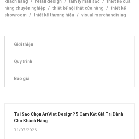
khách hàng
/
retail design
/
tâm lý màu sắc
/
thiết kế cửa
hàng chuyên nghiệp
/
thiết kế nội thất cửa hàng
/
thiết kế
showroom
/
thiết kế thương hiệu
/
visual merchandising
Giới thiệu
Quy trình
Báo giá
Tại Sao Chọn ArtViet Design? 5 Cam Kết Giá Trị Dành
Cho Khách Hàng
31/07/2026