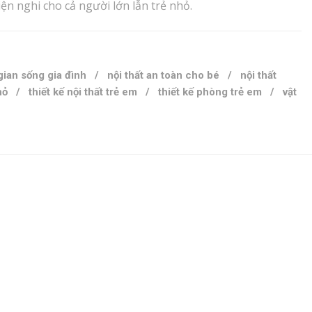
iện nghi cho cả người lớn lẫn trẻ nhỏ.
ian sống gia đình
/
nội thất an toàn cho bé
/
nội thất
hỏ
/
thiết kế nội thất trẻ em
/
thiết kế phòng trẻ em
/
vật