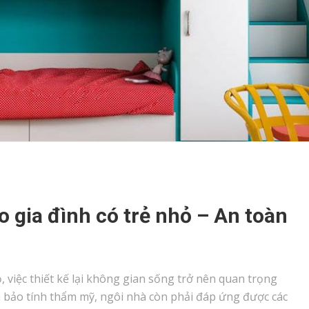
ho gia đình có trẻ nhỏ – An toàn
, việc thiết kế lại không gian sống trở nên quan trọng
 bảo tính thẩm mỹ, ngôi nhà còn phải đáp ứng được các