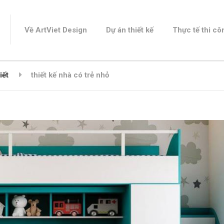
Về ArtViet Design
Dự án thiết kế
Thực tế thi cô
iết
thiết kế nhà có trẻ nhỏ