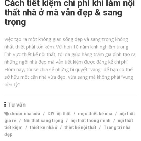
Cách tiết kiệm chi phí khi làm nội
thất nhà ở mà vẫn đẹp & sang
trọng
Việc tạo ra một không gian sống đẹp và sang trọng không
nhất thiết phải tốn kém. Với hơn 10 năm kinh nghiệm trong
lĩnh vực thiết kế nội thất, tôi đã giúp hàng trăm gia đình tạo ra
những ngôi nhà đẹp mà vẫn tiết kiệm được đáng kể chi phí.
Hôm nay, tôi sẽ chia sẻ những bí quyết “vàng” để bạn có thể
sở hữu một căn nhà vừa đẹp, vừa sang mà không phải “vung
tiền tỷ”.
Tư vấn
decor nhà cửa
/
DIY nội thất
/
mẹo thiết kế nhà
/
nội thất
giá rẻ
/
Nội thất sang trọng
/
nội thất thông minh
/
nội thất
tiết kiệm
/
thiết kế nhà ở
/
thiết kế nội thất
/
Trang trí nhà
đẹp