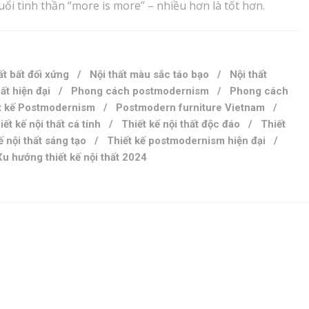
 tinh thần “more is more” – nhiều hơn là tốt hơn.
ất bất đối xứng
/
Nội thất màu sắc táo bạo
/
Nội thất
ất hiện đại
/
Phong cách postmodernism
/
Phong cách
t kế Postmodernism
/
Postmodern furniture Vietnam
/
iết kế nội thất cá tính
/
Thiết kế nội thất độc đáo
/
Thiết
ế nội thất sáng tạo
/
Thiết kế postmodernism hiện đại
/
Xu hướng thiết kế nội thất 2024