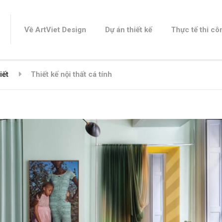
Về ArtViet Design
Dự án thiết kế
Thực tế thi cô
iết
Thiết kế nội thất cá tính