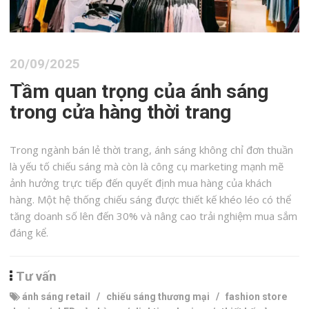
20/09/2025
Tầm quan trọng của ánh sáng
trong cửa hàng thời trang
Trong ngành bán lẻ thời trang, ánh sáng không chỉ đơn thuần
là yếu tố chiếu sáng mà còn là công cụ marketing mạnh mẽ
ảnh hưởng trực tiếp đến quyết định mua hàng của khách
hàng. Một hệ thống chiếu sáng được thiết kế khéo léo có thể
tăng doanh số lên đến 30% và nâng cao trải nghiệm mua sắm
đáng kể.
Tư vấn
ánh sáng retail
/
chiếu sáng thương mại
/
fashion store