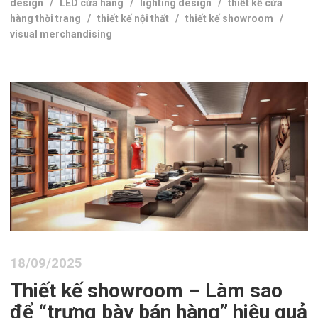
design
/
LED cửa hàng
/
lighting design
/
thiết kế cửa
hàng thời trang
/
thiết kế nội thất
/
thiết kế showroom
/
visual merchandising
18/09/2025
Thiết kế showroom – Làm sao
để “trưng bày bán hàng” hiệu quả