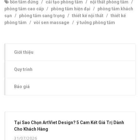
bồn tắm đứng
/
cải tạo phòng tắm
/
nội thất phòng tắm
/
phòng tắm cao cấp
/
phòng tắm hiện đại
/
phòng tắm khách
sạn
/
phòng tắm sang trọng
/
thiết kế nội thất
/
thiết kế
phòng tắm
/
vòi sen massage
/
ý tưởng phòng tắm
Giới thiệu
Quy trình
Báo giá
Tại Sao Chọn ArtViet Design? 5 Cam Kết Giá Trị Dành
Cho Khách Hàng
31/07/2026