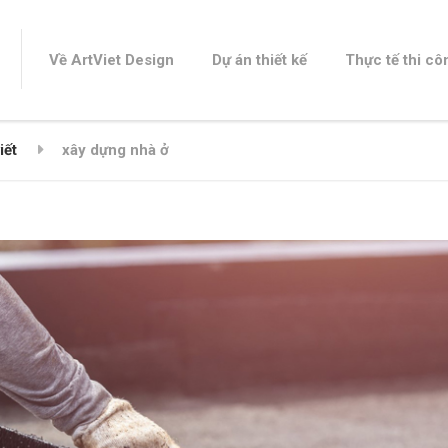
Về ArtViet Design
Dự án thiết kế
Thực tế thi cô
iết
xây dựng nhà ở