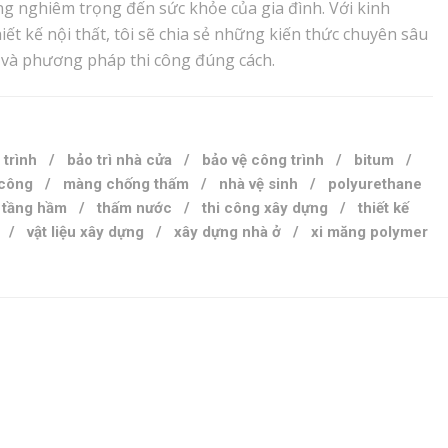
g nghiêm trọng đến sức khỏe của gia đình. Với kinh
ết kế nội thất, tôi sẽ chia sẻ những kiến thức chuyên sâu
ả và phương pháp thi công đúng cách.
 trình
/
bảo trì nhà cửa
/
bảo vệ công trình
/
bitum
/
 công
/
màng chống thấm
/
nhà vệ sinh
/
polyurethane
/
tầng hầm
/
thấm nước
/
thi công xây dựng
/
thiết kế
/
vật liệu xây dựng
/
xây dựng nhà ở
/
xi măng polymer