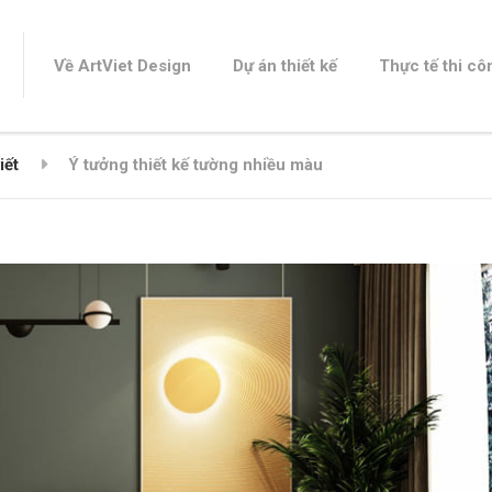
Về ArtViet Design
Dự án thiết kế
Thực tế thi cô
iết
Ý tưởng thiết kế tường nhiều màu