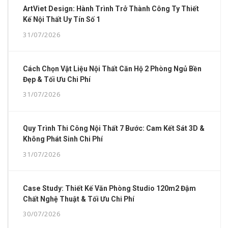
ArtViet Design: Hành Trình Trở Thành Công Ty Thiết
Kế Nội Thất Uy Tín Số 1
31/07/2026
Cách Chọn Vật Liệu Nội Thất Căn Hộ 2 Phòng Ngủ Bền
Đẹp & Tối Ưu Chi Phí
31/07/2026
Quy Trình Thi Công Nội Thất 7 Bước: Cam Kết Sát 3D &
Không Phát Sinh Chi Phí
31/07/2026
Case Study: Thiết Kế Văn Phòng Studio 120m2 Đậm
Chất Nghệ Thuật & Tối Ưu Chi Phí
30/07/2026