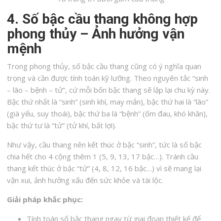
4. Số bậc cầu thang không hợp
phong thủy – Ảnh hưởng vận
mệnh
Trong phong thủy, số bậc cầu thang cũng có ý nghĩa quan
trọng và cần được tính toán kỹ lưỡng. Theo nguyên tắc “sinh
– lão – bệnh – tử”, cứ mỗi bốn bậc thang sẽ lặp lại chu kỳ này.
Bậc thứ nhất là “sinh” (sinh khí, may mắn), bậc thứ hai là “lão”
(già yếu, suy thoái), bậc thứ ba là “bệnh” (ốm đau, khó khăn),
bậc thứ tư là “tử” (tử khí, bất lợi).
Như vậy, cầu thang nên kết thúc ở bậc “sinh”, tức là số bậc
chia hết cho 4 cộng thêm 1 (5, 9, 13, 17 bậc…). Tránh cầu
thang kết thúc ở bậc “tử” (4, 8, 12, 16 bậc…) vì sẽ mang lại
vận xui, ảnh hưởng xấu đến sức khỏe và tài lộc.
Giải pháp khắc phục:
Tính toán số bậc thang ngay từ giai đoạn thiết kế để