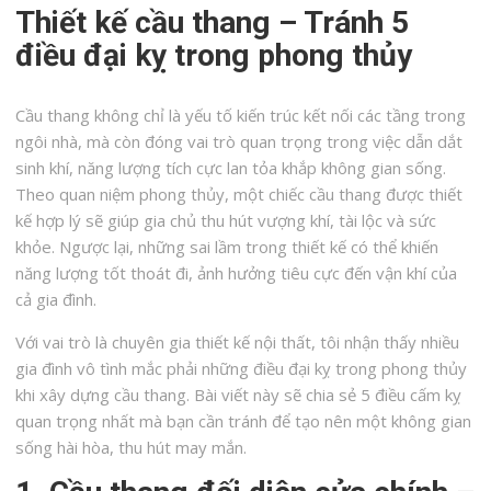
Thiết kế cầu thang – Tránh 5
điều đại kỵ trong phong thủy
Cầu thang không chỉ là yếu tố kiến trúc kết nối các tầng trong
ngôi nhà, mà còn đóng vai trò quan trọng trong việc dẫn dắt
sinh khí, năng lượng tích cực lan tỏa khắp không gian sống.
Theo quan niệm phong thủy, một chiếc cầu thang được thiết
kế hợp lý sẽ giúp gia chủ thu hút vượng khí, tài lộc và sức
khỏe. Ngược lại, những sai lầm trong thiết kế có thể khiến
năng lượng tốt thoát đi, ảnh hưởng tiêu cực đến vận khí của
cả gia đình.
Với vai trò là chuyên gia thiết kế nội thất, tôi nhận thấy nhiều
gia đình vô tình mắc phải những điều đại kỵ trong phong thủy
khi xây dựng cầu thang. Bài viết này sẽ chia sẻ 5 điều cấm kỵ
quan trọng nhất mà bạn cần tránh để tạo nên một không gian
sống hài hòa, thu hút may mắn.