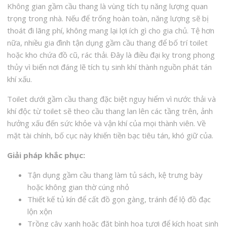
Không gian gầm cầu thang là vùng tích tụ năng lượng quan
trọng trong nhà. Nếu để trống hoàn toàn, năng lượng sẽ bị
thoát đi lãng phí, không mang lại lợi ích gì cho gia chủ. Tệ hơn
nữa, nhiều gia đình tận dụng gầm cầu thang để bố trí toilet
hoặc kho chứa đồ cũ, rác thải. Đây là điều đại kỵ trong phong
thủy vì biến nơi đáng lẽ tích tụ sinh khí thành nguồn phát tán
khí xấu.
Toilet dưới gầm cầu thang đặc biệt nguy hiểm vì nước thải và
khí độc từ toilet sẽ theo cầu thang lan lên các tầng trên, ảnh
hưởng xấu đến sức khỏe và vận khí của mọi thành viên. Về
mặt tài chính, bố cục này khiến tiền bạc tiêu tán, khó giữ của.
Giải pháp khắc phục:
Tận dụng gầm cầu thang làm tủ sách, kệ trưng bày
hoặc không gian thờ cúng nhỏ
Thiết kế tủ kín để cất đồ gọn gàng, tránh để lộ đồ đạc
lộn xộn
Trồng cây xanh hoặc đặt bình hoa tươi để kích hoạt sinh