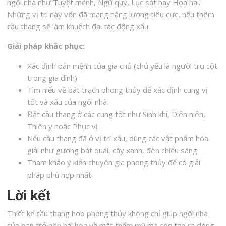
ngôi nhà như Tuyệt mệnh, Ngũ quỷ, Lục sát hay Họa hại.
Những vị trí này vốn đã mang năng lượng tiêu cực, nếu thêm
cầu thang sẽ làm khuếch đại tác động xấu.
Giải pháp khắc phục:
Xác định bản mệnh của gia chủ (chủ yếu là người trụ cột
trong gia đình)
Tìm hiểu về bát trạch phong thủy để xác định cung vị
tốt và xấu của ngôi nhà
Đặt cầu thang ở các cung tốt như Sinh khí, Diên niên,
Thiên y hoặc Phục vị
Nếu cầu thang đã ở vị trí xấu, dùng các vật phẩm hóa
giải như gương bát quái, cây xanh, đèn chiếu sáng
Tham khảo ý kiến chuyên gia phong thủy để có giải
pháp phù hợp nhất
Lời kết
Thiết kế cầu thang hợp phong thủy không chỉ giúp ngôi nhà
của bạn trở nên hài hòa về mặt thẩm mỹ mà còn tạo ra dòng